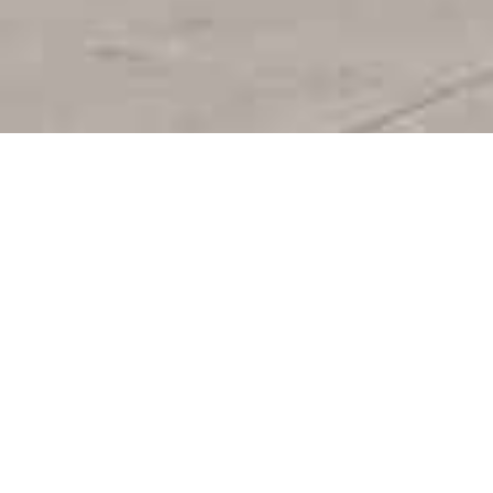
Se ofrecen productos comprados directamente a
los principales laboratorios internacionales y
nacionales,
no se trabaja con intermediarios por lo
que los costos son muy bajos para el público,
generando ventas constantes de stock,
garantizando productos confiables y frescos por la
constante rotación.